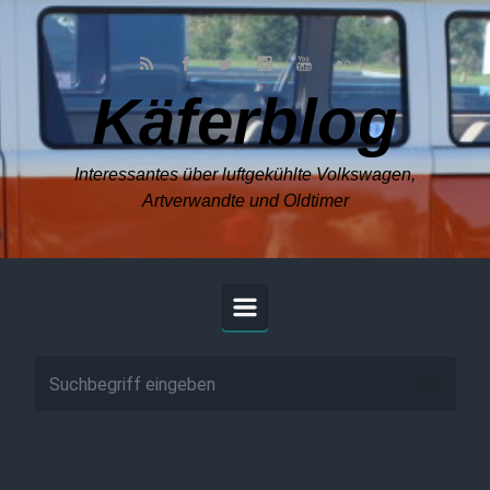
Zum Hauptinhalt springen
Käferblog
Interessantes über luftgekühlte Volkswagen,
Artverwandte und Oldtimer