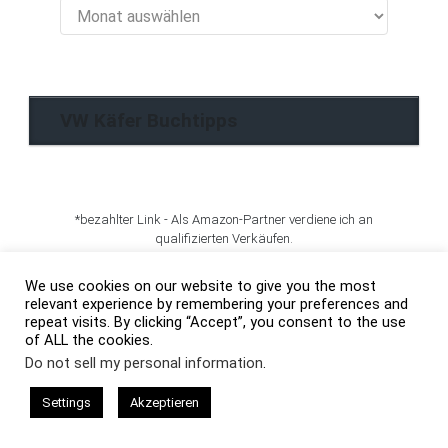
VW
Käfer
Blog
Archiv
VW Käfer Buchtipps
*bezahlter Link - Als Amazon-Partner verdiene ich an
qualifizierten Verkäufen.
We use cookies on our website to give you the most
Auto Abdeckplanen
relevant experience by remembering your preferences and
repeat visits. By clicking “Accept”, you consent to the use
of ALL the cookies.
Auto Zubehör Bestseller Liste
Do not sell my personal information
.
Settings
Akzeptieren