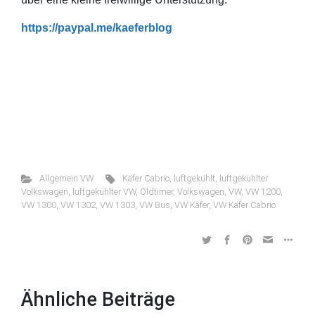
https://paypal.me/kaeferblog
Allgemein VW
Käfer Cabrio
,
luftgekühlt
,
luftgekühlter
Volkswagen
,
luftgekühlter VW
,
Oldtimer
,
Volkswagen
,
VW
,
VW 1200
,
VW 1300
,
VW 1302
,
VW 1303
,
VW Bus
,
VW Käfer
,
VW Käfer Cabrio
Ähnliche Beiträge