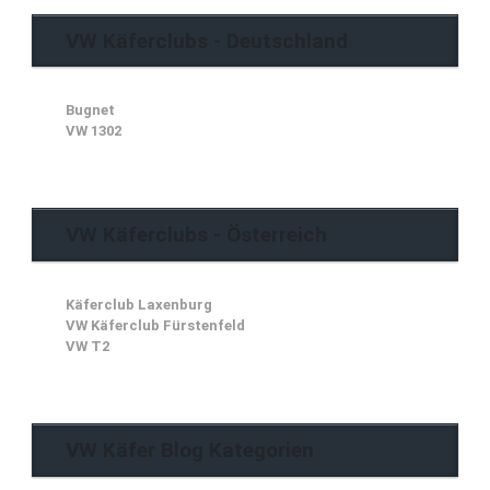
VW Käferclubs - Deutschland
Bugnet
VW 1302
VW Käferclubs - Österreich
Käferclub Laxenburg
VW Käferclub Fürstenfeld
VW T2
VW Käfer Blog Kategorien