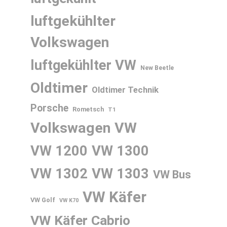
luftgekühlter
Volkswagen
luftgekühlter VW
New Beetle
Oldtimer
Oldtimer Technik
Porsche
Rometsch
T1
Volkswagen
VW
VW 1200
VW 1300
VW 1302
VW 1303
VW Bus
VW Käfer
VW Golf
VW K70
VW Käfer Cabrio