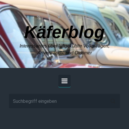
Zum Hauptinhalt springen
Käferblog
Interessantes über luftgekühlte Volkswagen,
Artverwandte und Oldtimer