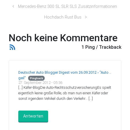
Mercedes-Benz 300 SL SLR SLS Zusatzinformationen
Hochdach Rust Bus
Noch keine Kommentare
1 Ping / Trackback
Deutscher Auto Blogger Digest vom 26.09.2012 › "Auto ..
geil"
Pingback
27. September 2012 - 05:36
[…] Käfer-BlogDie Auto-RechtsschutzversicherungEs spielt
eigentlich keine große Rolle, ob man nun einen Käfer oder
sonst irgendein Vehikel durch den Verkehr… […]
Antworten