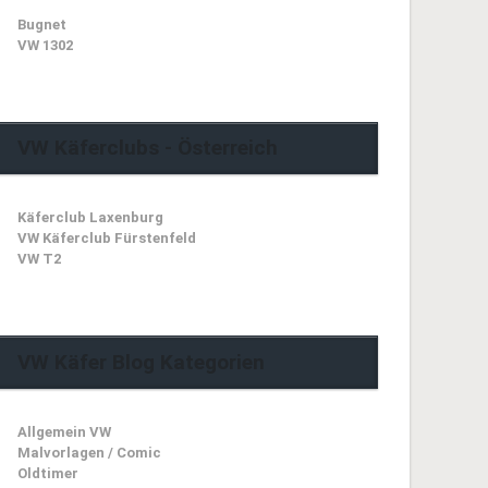
Bugnet
VW 1302
VW Käferclubs - Österreich
Käferclub Laxenburg
VW Käferclub Fürstenfeld
VW T2
VW Käfer Blog Kategorien
Allgemein VW
Malvorlagen / Comic
Oldtimer