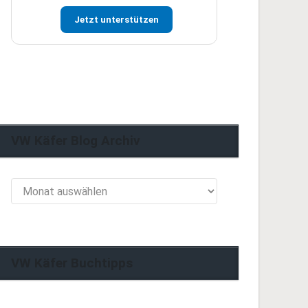
Jetzt unterstützen
VW Käfer Blog Archiv
VW
Käfer
Blog
Archiv
VW Käfer Buchtipps