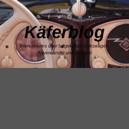
Zum Hauptinhalt springen
Käferblog
Interessantes über luftgekühlte Volkswagen,
Artverwandte und Oldtimer