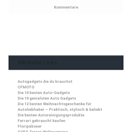
Kommentare
VW Käfer Links
Autogadgets die du brauchst
CFMOTO
Die 10 besten Auto-Gadgets
Die 10 genialsten Auto Gadgets
Die 12 besten Weihnachtsgeschenke für
Autoliebhaber – Praktisch, stylisch & beliebt
Die besten Autoreinigungsprodukte
Ferrari gebraucht kaufen
Floripaboxer
GOES Terrox Weltpremiere