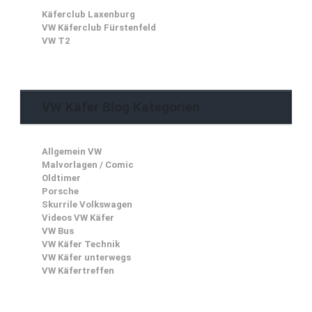
Käferclub Laxenburg
VW Käferclub Fürstenfeld
VW T2
VW Käfer Blog Kategorien
Allgemein VW
Malvorlagen / Comic
Oldtimer
Porsche
Skurrile Volkswagen
Videos VW Käfer
VW Bus
VW Käfer Technik
VW Käfer unterwegs
VW Käfertreffen