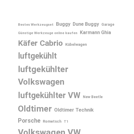
Buggy
Dune Buggy
Bestes Werkzeugset
Garage
Karmann Ghia
Günstige Werkzeuge online kaufen
Käfer Cabrio
Kübelwagen
luftgekühlt
luftgekühlter
Volkswagen
luftgekühlter VW
New Beetle
Oldtimer
Oldtimer Technik
Porsche
Rometsch
T1
Volkswagen
VW