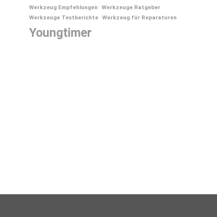
Werkzeug Empfehlungen
Werkzeuge Ratgeber
Werkzeuge Testberichte
Werkzeug für Reparaturen
Youngtimer
Wird der VW Käfer noch gebaut