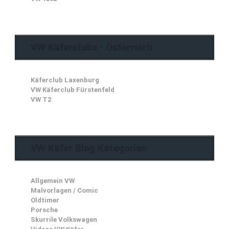
VW Käferclubs - Österreich
Käferclub Laxenburg
VW Käferclub Fürstenfeld
VW T2
VW Käfer Blog Kategorien
Allgemein VW
Malvorlagen / Comic
Oldtimer
Porsche
Skurrile Volkswagen