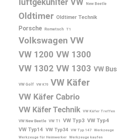
luftgekühlter VW
New Beetle
Oldtimer
Oldtimer Technik
Porsche
Rometsch
T1
Volkswagen
VW
VW 1200
VW 1300
VW 1302
VW 1303
VW Bus
VW Käfer
VW Golf
VW K70
VW Käfer Cabrio
VW Käfer Technik
VW Käfer Treffen
VW Typ3
VW Typ4
VW New Beetle
VW T1
VW Typ14
VW Typ34
VW Typ 147
Werkzeuge
Werkzeuge für Heimwerker
Werkzeuge kaufen