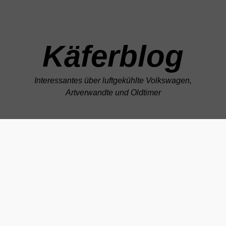
Zum Hauptinhalt springen
Käferblog
Interessantes über luftgekühlte Volkswagen,
Artverwandte und Oldtimer