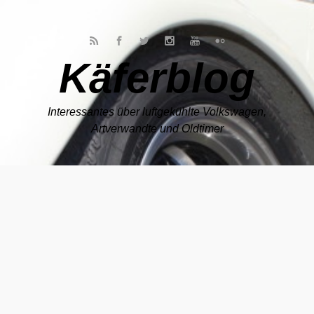
Zum Hauptinhalt springen
Käferblog
Interessantes über luftgekühlte Volkswagen,
Artverwandte und Oldtimer