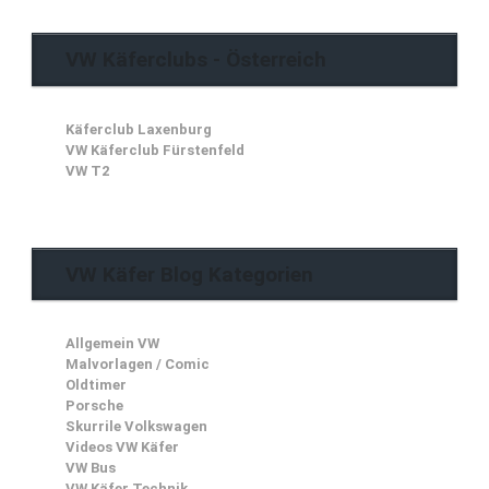
VW Käferclubs - Österreich
Käferclub Laxenburg
VW Käferclub Fürstenfeld
VW T2
VW Käfer Blog Kategorien
Allgemein VW
Malvorlagen / Comic
Oldtimer
Porsche
Skurrile Volkswagen
Videos VW Käfer
VW Bus
VW Käfer Technik