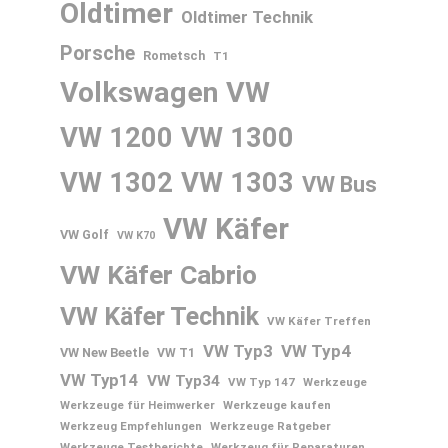
Oldtimer
Oldtimer Technik
Porsche
Rometsch
T1
Volkswagen
VW
VW 1200
VW 1300
VW 1302
VW 1303
VW Bus
VW Käfer
VW Golf
VW K70
VW Käfer Cabrio
VW Käfer Technik
VW Käfer Treffen
VW Typ3
VW Typ4
VW New Beetle
VW T1
VW Typ14
VW Typ34
VW Typ 147
Werkzeuge
Werkzeuge für Heimwerker
Werkzeuge kaufen
Werkzeug Empfehlungen
Werkzeuge Ratgeber
Werkzeuge Testberichte
Werkzeug für Reparaturen