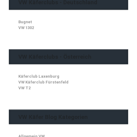
VW Käferclubs - Deutschland
Bugnet
VW 1302
VW Käferclubs - Österreich
Käferclub Laxenburg
VW Käferclub Fürstenfeld
VW T2
VW Käfer Blog Kategorien
Allgemein VW