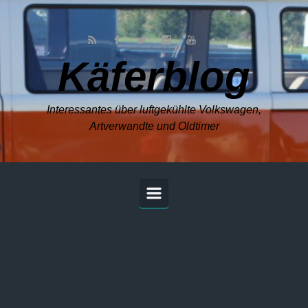
Zum Hauptinhalt springen
Käferblog
Interessantes über luftgekühlte Volkswagen,
Artverwandte und Oldtimer