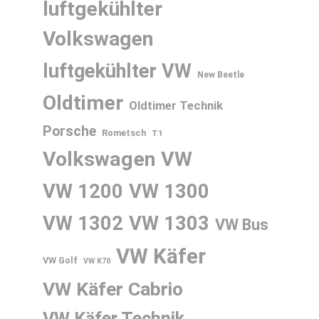
luftgekühlter
Volkswagen
luftgekühlter VW
New Beetle
Oldtimer
Oldtimer Technik
Porsche
Rometsch
T1
Volkswagen
VW
VW 1200
VW 1300
VW 1302
VW 1303
VW Bus
VW Käfer
VW Golf
VW K70
VW Käfer Cabrio
VW Käfer Technik