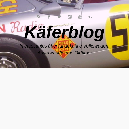
Zum Hauptinhalt springen
Käferblog
Interessantes über luftgekühlte Volkswagen,
Artverwandte und Oldtimer