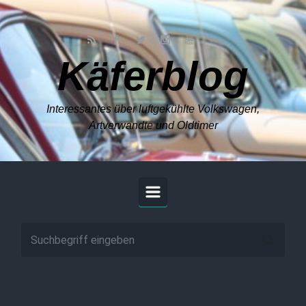
Zum Hauptinhalt springen
Käferblog
Interessantes über luftgekühlte Volkswagen,
Artverwandte und Oldtimer