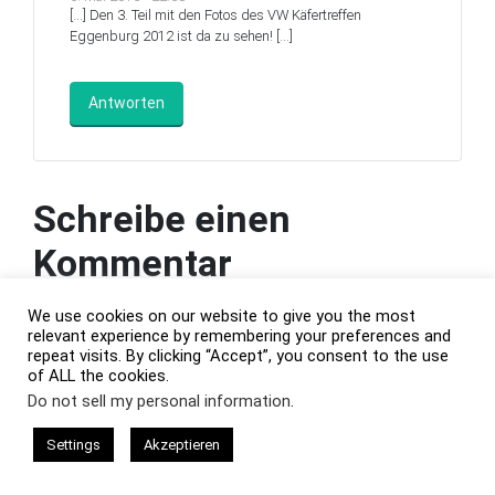
[…] Den 3. Teil mit den Fotos des VW Käfertreffen
Eggenburg 2012 ist da zu sehen! […]
Antworten
Schreibe einen
Kommentar
Deine E-Mail-Adresse wird nicht veröffentlicht.
We use cookies on our website to give you the most
Erforderliche Felder sind mit
*
markiert
relevant experience by remembering your preferences and
repeat visits. By clicking “Accept”, you consent to the use
of ALL the cookies.
Do not sell my personal information
.
Settings
Akzeptieren