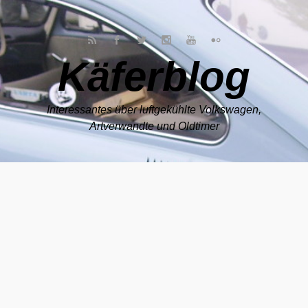
Zum Hauptinhalt springen
Käferblog
Interessantes über luftgekühlte Volkswagen,
Artverwandte und Oldtimer