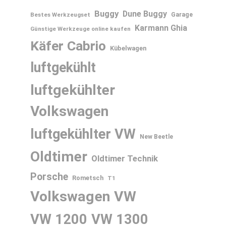
Buggy
Dune Buggy
Bestes Werkzeugset
Garage
Karmann Ghia
Günstige Werkzeuge online kaufen
Käfer Cabrio
Kübelwagen
luftgekühlt
luftgekühlter
Volkswagen
luftgekühlter VW
New Beetle
Oldtimer
Oldtimer Technik
Porsche
Rometsch
T1
Volkswagen
VW
VW 1200
VW 1300