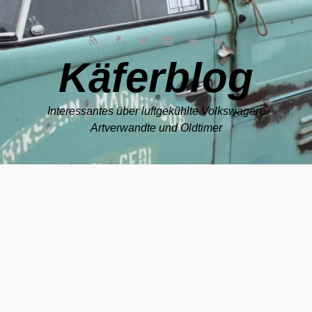
Zum Hauptinhalt springen
Käferblog
Interessantes über luftgekühlte Volkswagen,
Artverwandte und Oldtimer