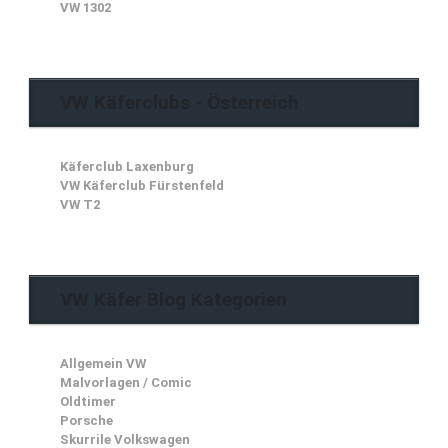
VW 1302
VW Käferclubs - Österreich
Käferclub Laxenburg
VW Käferclub Fürstenfeld
VW T2
VW Käfer Blog Kategorien
Allgemein VW
Malvorlagen / Comic
Oldtimer
Porsche
Skurrile Volkswagen