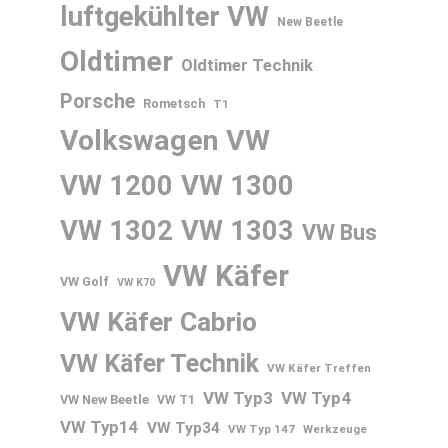
luftgekühlter VW
New Beetle
Oldtimer
Oldtimer Technik
Porsche
Rometsch
T1
Volkswagen
VW
VW 1200
VW 1300
VW 1302
VW 1303
VW Bus
VW Käfer
VW Golf
VW K70
VW Käfer Cabrio
VW Käfer Technik
VW Käfer Treffen
VW Typ3
VW Typ4
VW New Beetle
VW T1
VW Typ14
VW Typ34
VW Typ 147
Werkzeuge