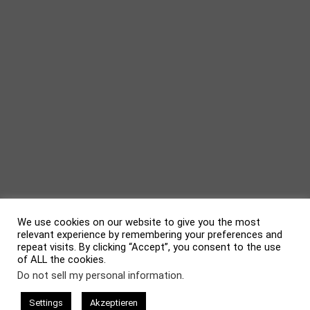
We use cookies on our website to give you the most
relevant experience by remembering your preferences and
repeat visits. By clicking “Accept”, you consent to the use
of ALL the cookies.
evolve
theme by Theme4Press • Powered by
WordPress
Do not sell my personal information
.
Settings
Akzeptieren