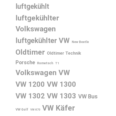
luftgekühlt
luftgekühlter
Volkswagen
luftgekühlter VW
New Beetle
Oldtimer
Oldtimer Technik
Porsche
Rometsch
T1
Volkswagen
VW
VW 1200
VW 1300
VW 1302
VW 1303
VW Bus
VW Käfer
VW Golf
VW K70