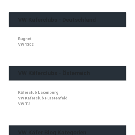
VW Käferclubs - Deutschland
Bugnet
VW 1302
VW Käferclubs - Österreich
Käferclub Laxenburg
VW Käferclub Fürstenfeld
VW T2
VW Käfer Blog Kategorien