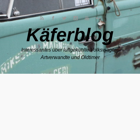
Zum Hauptinhalt springen
Käferblog
Interessantes über luftgekühlte Volkswagen,
Artverwandte und Oldtimer