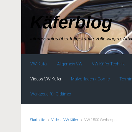
Zum Hauptinhalt springen
Käferblog
Interessantes über luftgekühlte Volkswagen, Art
VW Käfer
Allgemein VW
VW Käfer Technik
Videos VW Käfer
Malvorlagen / Comic
Termin
Werkzeug für Oldtimer
Startseite
Videos VW Käfer
VW 1500 Werbespot