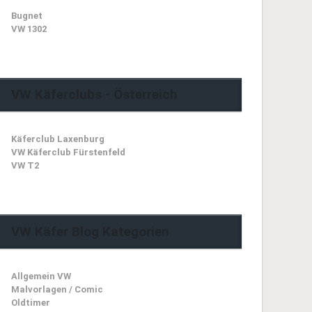
Bugnet
VW 1302
VW Käferclubs - Österreich
Käferclub Laxenburg
VW Käferclub Fürstenfeld
VW T2
VW Käfer Blog Kategorien
Allgemein VW
Malvorlagen / Comic
Oldtimer