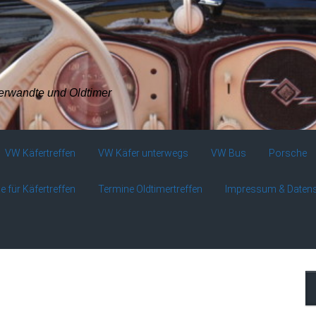
verwandte und Oldtimer
VW Käfertreffen
VW Käfer unterwegs
VW Bus
Porsche
e für Käfertreffen
Termine Oldtimertreffen
Impressum & Daten