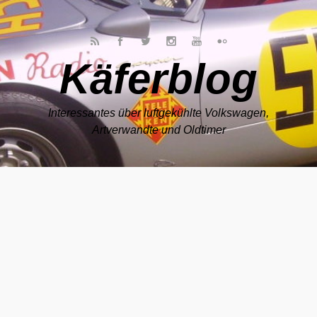
Zum Hauptinhalt springen
Käferblog
Interessantes über luftgekühlte Volkswagen,
Artverwandte und Oldtimer