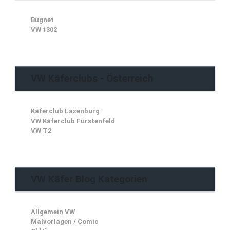
Bugnet
VW 1302
VW Käferclubs - Österreich
Käferclub Laxenburg
VW Käferclub Fürstenfeld
VW T2
VW Käfer Blog Kategorien
Allgemein VW
Malvorlagen / Comic