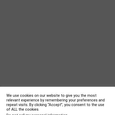
We use cookies on our website to give you the most
relevant experience by remembering your preferences and
repeat visits. By clicking “Accept”, you consent to the use
of ALL the cookies.
evolve
theme by Theme4Press • Powered by
WordPress