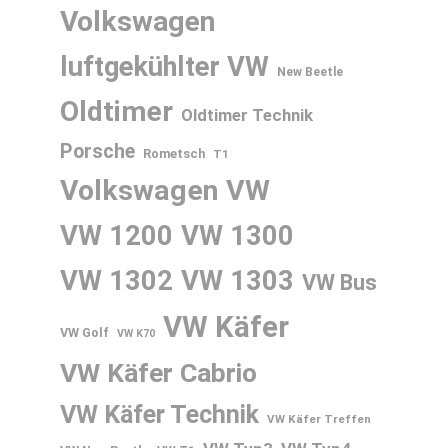
Volkswagen
luftgekühlter VW
New Beetle
Oldtimer
Oldtimer Technik
Porsche
Rometsch
T1
Volkswagen
VW
VW 1200
VW 1300
VW 1302
VW 1303
VW Bus
VW Käfer
VW Golf
VW K70
VW Käfer Cabrio
VW Käfer Technik
VW Käfer Treffen