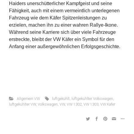
Haiders unerschütterlicher Kampfgeist und seine
Fähigkeit, auch mit einem vermeintlich unterlegenen
Fahrzeug wie dem Käfer Spitzenleistungen zu
erzielen, machen ihn zu einer wahren Rallye-Ikone.
Während seine Karriere sich über viele Fahrzeuge
erstreckte, bleibt der VW Käfer ein Symbol für den
Anfang einer außergewöhnlichen Erfolgsgeschichte.
Allgemein VW
luftgekühlt
,
luftgekühlter Volkswagen
,
luftgekühlter VW
,
Volkswagen
,
VW
,
VW 1302
,
VW 1303
,
VW Käfer