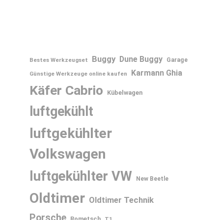
Buggy
Dune Buggy
Bestes Werkzeugset
Garage
Karmann Ghia
Günstige Werkzeuge online kaufen
Käfer Cabrio
Kübelwagen
luftgekühlt
luftgekühlter
Volkswagen
luftgekühlter VW
New Beetle
Oldtimer
Oldtimer Technik
Porsche
Rometsch
T1