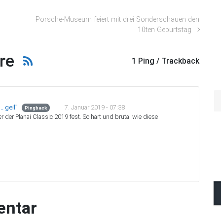
Porsche-Museum feiert mit drei Sonderschauen den
10ten Geburtstag
re
1 Ping / Trackback
7. Januar 2019 - 07:38
. geil"
Pingback
 der Planai Classic 2019 fest. So hart und brutal wie diese
entar