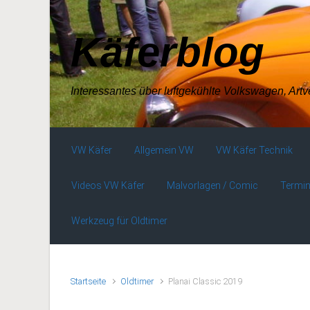
Zum Hauptinhalt springen
Käferblog
Interessantes über luftgekühlte Volkswagen, Art
VW Käfer
Allgemein VW
VW Käfer Technik
Videos VW Käfer
Malvorlagen / Comic
Termin
Werkzeug für Oldtimer
Startseite
Oldtimer
Planai Classic 2019