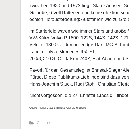
zwischen 1930 und 1972 liegt. Starre Achsen, Sch
Getriebe, 6-Volt Batterien und keine elektronis
echten Herausforderung: Autofahren wie zu Großm
Im Starterfeld waren wie immer Stars und große
VW-Käfer, Volvo P 1800, 122S, 144S, 142S, 121, 
Veloce, 1300 GT Junior, Dodge-Dart, MG-B, Ford
Lancia Fulvia, Mercedes 450 SL,
200/8, 350 SLC, Datsun 240Z, Fiat-Abarth und S
Favorit für den Gesamtsieg ist Ennstal-Sieger Al
Pürgg. Diese Publikums-Lieblinge sind dazu ver
Hans-Joachim Stuck, Rudi Stohl, Christian Cleri
Nicht vergessen, die 27. Ennstal-Classic – findet v
Quelle: Planai Classic Ennstal Classic Website
Oldtimer