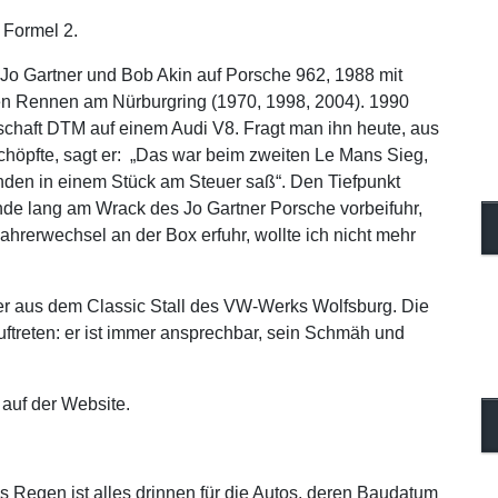
 Formel 2.
Jo Gartner und Bob Akin auf Porsche 962, 1988 mit
n Rennen am Nürburgring (1970, 1998, 2004). 1990
schaft DTM auf einem Audi V8. Fragt man ihn heute, aus
höpfte, sagt er: „Das war beim zweiten Le Mans Sieg,
tunden in einem Stück am Steuer saß“. Den Tiefpunkt
tunde lang am Wrack des Jo Gartner Porsche vorbeifuhr,
ahrerwechsel an der Box erfuhr, wollte ich nicht mehr
fer aus dem Classic Stall des VW-Werks Wolfsburg. Die
 Auftreten: er ist immer ansprechbar, sein Schmäh und
 auf der Website.
 Regen ist alles drinnen für die Autos, deren Baudatum