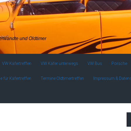
verwandte und Oldtimer
VW Käfertreffen
VW Käfer unterwegs
VW Bus
Porsche
e für Käfertreffen
Termine Oldtimertreffen
Impressum & Daten