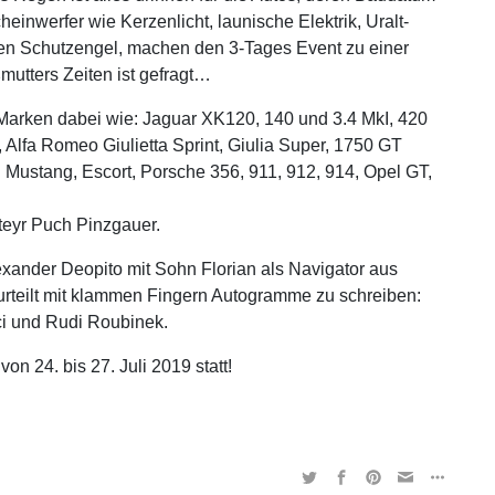
einwerfer wie Kerzenlicht, launische Elektrik, Uralt-
chen Schutzengel, machen den 3-Tages Event zu einer
utters Zeiten ist gefragt…
 Marken dabei wie: Jaguar XK120, 140 und 3.4 MkI, 420
Alfa Romeo Giulietta Sprint, Giulia Super, 1750 GT
 Mustang, Escort, Porsche 356, 911, 912, 914, Opel GT,
teyr Puch Pinzgauer.
exander Deopito mit Sohn Florian als Navigator aus
urteilt mit klammen Fingern Autogramme zu schreiben:
ci und Rudi Roubinek.
on 24. bis 27. Juli 2019 statt!