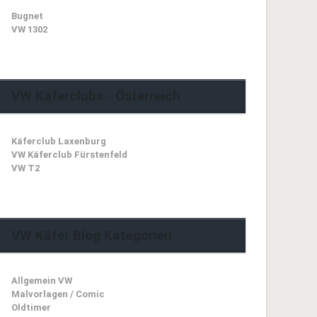
Bugnet
VW 1302
VW Käferclubs - Österreich
Käferclub Laxenburg
VW Käferclub Fürstenfeld
VW T2
VW Käfer Blog Kategorien
Allgemein VW
Malvorlagen / Comic
Oldtimer