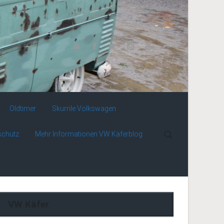
Oldtimer
Skurrile Volkswagen
schutz
Mehr Informationen VW Käferblog
VW Käfer