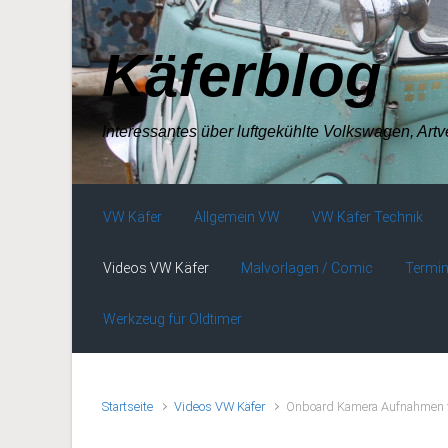
Zum Hauptinhalt springen
Käferblog
Interessantes über luftgekühlte Volkswagen, Art
VW Käfer
Allgemein VW
VW Käfer Technik
Videos VW Käfer
Malvorlagen / Comic
Termin
Werkzeug für Oldtimer
Startseite
Videos VW Käfer
Onboard Kamera Aufnahmen 