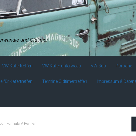
verwandte und Oldtimer
VW Käfertreffen
VW Käfer unterwegs
VW Bus
Porsche
e für Käfertreffen
Termine Oldtimertreffen
Impressum & Daten
von Formula V Rennen