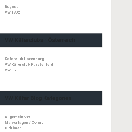
Bugnet
VW 1302
VW Käferclubs - Österreich
Käferclub Laxenburg
VW Käferclub Fürstenfeld
VW T2
VW Käfer Blog Kategorien
Allgemein VW
Malvorlagen / Comic
Oldtimer