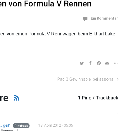
n von Formula V Rennen
Ein Kommentar
men von einen Formula V Rennwagen beim Elkhart Lake
iPad 3 Gewinnspiel bei assona
re
1 Ping / Trackback
13. April 2012 - 05:06
. geil"
Pingback
 Rennen […]