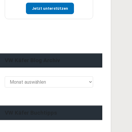
Jetzt unterstützen
VW Käfer Blog Archiv
VW
Käfer
Blog
Archiv
VW Käfer Buchtipps