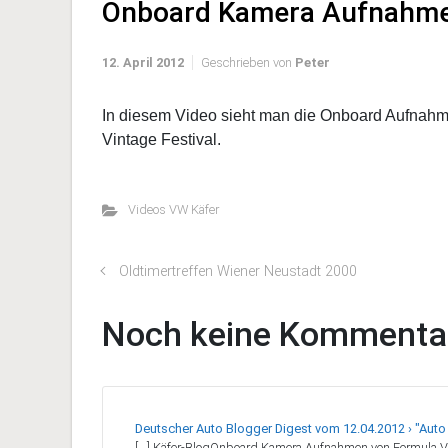
Onboard Kamera Aufnahme
12. April 2012
Geschrieben von
Peter
In diesem Video sieht man die Onboard Aufnah
Vintage Festival.
Videos VW Käfer
Oldtimertreffen Wiener Neustadt 2000
Noch keine Kommenta
Deutscher Auto Blogger Digest vom 12.04.2012 › "Auto .
[…] Käfer-BlogOnboard Kamera Aufnahmen von Formula V