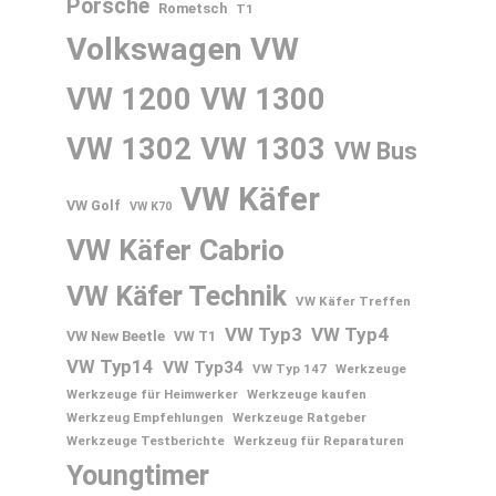
Porsche
Rometsch
T1
Volkswagen
VW
VW 1200
VW 1300
VW 1302
VW 1303
VW Bus
VW Käfer
VW Golf
VW K70
VW Käfer Cabrio
VW Käfer Technik
VW Käfer Treffen
VW Typ3
VW Typ4
VW New Beetle
VW T1
VW Typ14
VW Typ34
VW Typ 147
Werkzeuge
Werkzeuge für Heimwerker
Werkzeuge kaufen
Werkzeug Empfehlungen
Werkzeuge Ratgeber
Werkzeuge Testberichte
Werkzeug für Reparaturen
Youngtimer