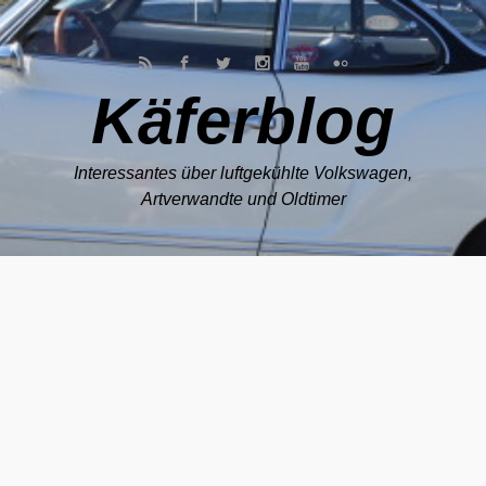
Zum Hauptinhalt springen
Käferblog
Interessantes über luftgekühlte Volkswagen,
Artverwandte und Oldtimer