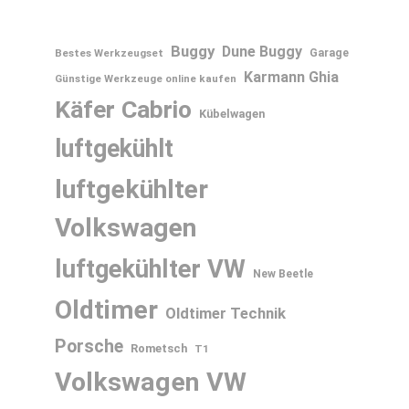
Buggy
Dune Buggy
Bestes Werkzeugset
Garage
Karmann Ghia
Günstige Werkzeuge online kaufen
Käfer Cabrio
Kübelwagen
luftgekühlt
luftgekühlter
Volkswagen
luftgekühlter VW
New Beetle
Oldtimer
Oldtimer Technik
Porsche
Rometsch
T1
Volkswagen
VW