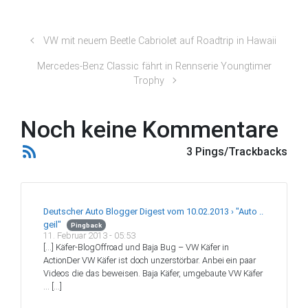
VW mit neuem Beetle Cabriolet auf Roadtrip in Hawaii
Mercedes-Benz Classic fährt in Rennserie Youngtimer
Trophy
Noch keine Kommentare
3 Pings/Trackbacks
Deutscher Auto Blogger Digest vom 10.02.2013 › "Auto ..
geil"
Pingback
11. Februar 2013 - 05:53
[…] Käfer-BlogOffroad und Baja Bug – VW Käfer in
ActionDer VW Käfer ist doch unzerstörbar. Anbei ein paar
Videos die das beweisen. Baja Käfer, umgebaute VW Käfer
… […]