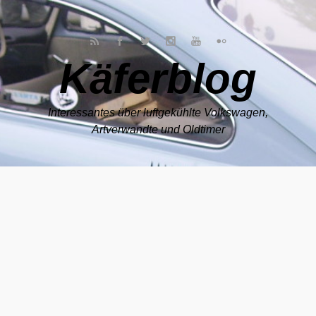
Zum Hauptinhalt springen
Käferblog
Interessantes über luftgekühlte Volkswagen,
Artverwandte und Oldtimer