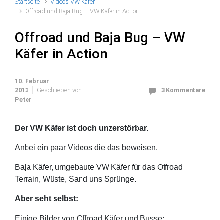
Startseite
Videos VW Käfer
Offroad und Baja Bug – VW Käfer in Action
Offroad und Baja Bug – VW
Käfer in Action
10. Februar
2013
Geschrieben von
3 Kommentare
Peter
Der VW Käfer ist doch unzerstörbar.
Anbei ein paar Videos die das beweisen.
Baja Käfer, umgebaute VW Käfer für das Offroad
Terrain, Wüste, Sand uns Sprünge.
Aber seht selbst:
Einige Bilder von Offroad Käfer und Busse: