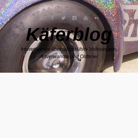
Zum Hauptinhalt springen
Käferblog
Interessantes über luftgekühlte Volkswagen,
Artverwandte und Oldtimer