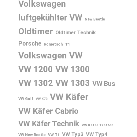
Volkswagen
luftgekühlter VW
New Beetle
Oldtimer
Oldtimer Technik
Porsche
Rometsch
T1
Volkswagen
VW
VW 1200
VW 1300
VW 1302
VW 1303
VW Bus
VW Käfer
VW Golf
VW K70
VW Käfer Cabrio
VW Käfer Technik
VW Käfer Treffen
VW Typ3
VW Typ4
VW New Beetle
VW T1