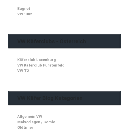
Bugnet
VW 1302
VW Käferclubs - Österreich
Käferclub Laxenburg
VW Käferclub Fürstenfeld
VW T2
VW Käfer Blog Kategorien
Allgemein VW
Malvorlagen / Comic
Oldtimer