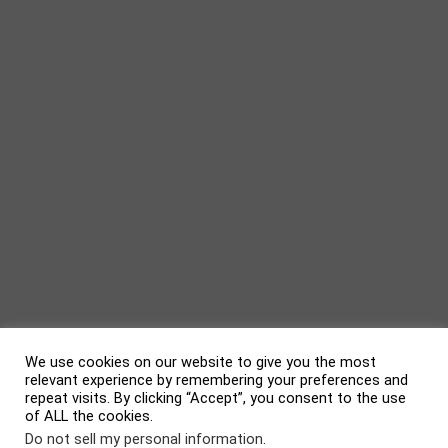
We use cookies on our website to give you the most
relevant experience by remembering your preferences and
repeat visits. By clicking “Accept”, you consent to the use
of ALL the cookies.
evolve
theme by Theme4Press • Powered by
WordPress
Do not sell my personal information
.