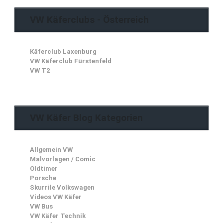
VW Käferclubs - Österreich
Käferclub Laxenburg
VW Käferclub Fürstenfeld
VW T2
VW Käfer Blog Kategorien
Allgemein VW
Malvorlagen / Comic
Oldtimer
Porsche
Skurrile Volkswagen
Videos VW Käfer
VW Bus
VW Käfer Technik