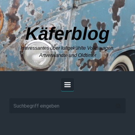
Zum Hauptinhalt springen
Käferblog
Interessantes über luftgekühlte Volkswagen,
Artverwandte und Oldtimer