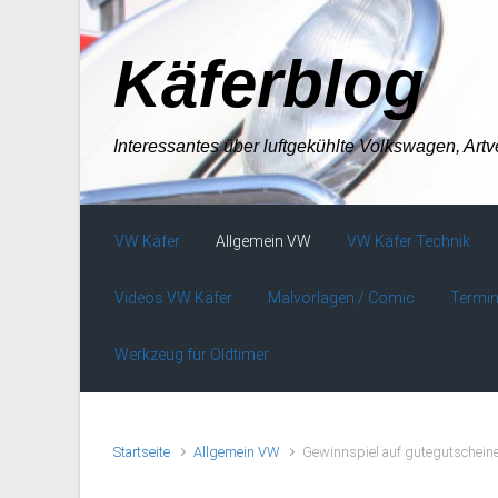
Zum Hauptinhalt springen
Käferblog
Interessantes über luftgekühlte Volkswagen, Art
VW Käfer
Allgemein VW
VW Käfer Technik
Videos VW Käfer
Malvorlagen / Comic
Termin
Werkzeug für Oldtimer
Startseite
Allgemein VW
Gewinnspiel auf gutegutschein