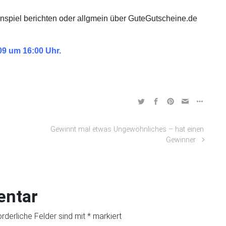
spiel berichten oder allgmein über GuteGutscheine.de
09 um 16:00 Uhr.
Gewinnt mal etwas Ungewöhnliches – hat einen
Gewinner
entar
orderliche Felder sind mit
*
markiert