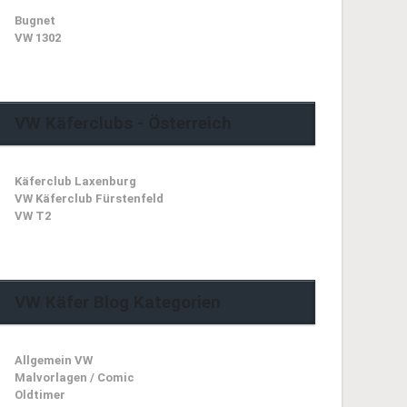
Bugnet
VW 1302
VW Käferclubs - Österreich
Käferclub Laxenburg
VW Käferclub Fürstenfeld
VW T2
VW Käfer Blog Kategorien
Allgemein VW
Malvorlagen / Comic
Oldtimer