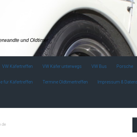
verwandte und Oldtimer
VW Käfertreffen
VW Käfer unterwegs
VW Bus
Porsche
e für Käfertreffen
Termine Oldtimertreffen
Impressum & Daten
e.de