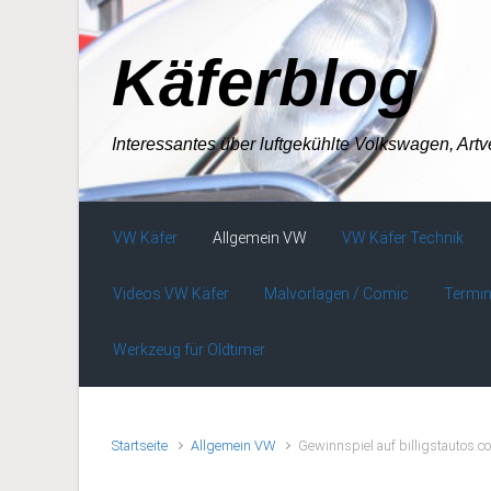
Zum Hauptinhalt springen
Käferblog
Interessantes über luftgekühlte Volkswagen, Art
VW Käfer
Allgemein VW
VW Käfer Technik
Videos VW Käfer
Malvorlagen / Comic
Termin
Werkzeug für Oldtimer
Startseite
Allgemein VW
Gewinnspiel auf billigstautos.c