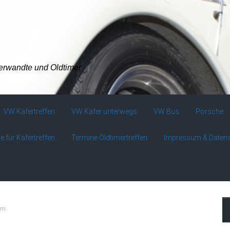
verwandte und Oldtimer
VW Käfertreffen
VW Käfer unterwegs
VW Bus
Porsche
e für Käfertreffen
Termine Oldtimertreffen
Impressum & Daten
om