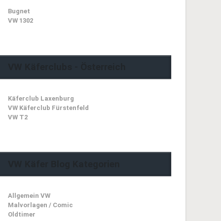
Bugnet
VW 1302
VW Käferclubs - Österreich
Käferclub Laxenburg
VW Käferclub Fürstenfeld
VW T2
VW Käfer Blog Kategorien
Allgemein VW
Malvorlagen / Comic
Oldtimer