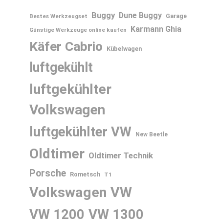
Buggy
Dune Buggy
Bestes Werkzeugset
Garage
Karmann Ghia
Günstige Werkzeuge online kaufen
Käfer Cabrio
Kübelwagen
luftgekühlt
luftgekühlter
Volkswagen
luftgekühlter VW
New Beetle
Oldtimer
Oldtimer Technik
Porsche
Rometsch
T1
Volkswagen
VW
VW 1200
VW 1300