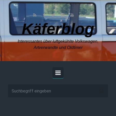
Zum Hauptinhalt springen
Käferblog
Interessantes über luftgekühlte Volkswagen,
Artverwandte und Oldtimer