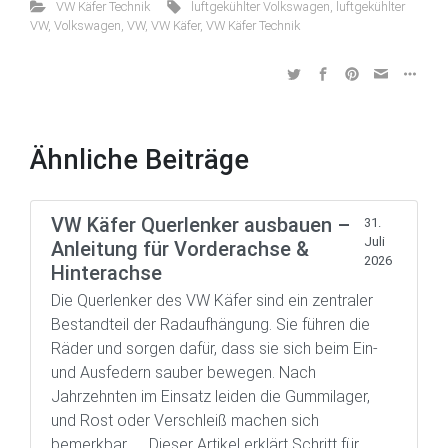
VW Käfer Technik
luftgekühlter Volkswagen
,
luftgekühlter
VW
,
Volkswagen
,
VW
,
VW Käfer
,
VW Käfer Technik
Ähnliche Beiträge
VW Käfer Querlenker ausbauen –
31.
Juli
Anleitung für Vorderachse &
2026
Hinterachse
Die Querlenker des VW Käfer sind ein zentraler
Bestandteil der Radaufhängung. Sie führen die
Räder und sorgen dafür, dass sie sich beim Ein-
und Ausfedern sauber bewegen. Nach
Jahrzehnten im Einsatz leiden die Gummilager,
und Rost oder Verschleiß machen sich
bemerkbar. Dieser Artikel erklärt Schritt für