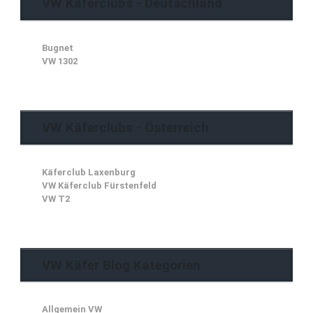
VW Käferclubs - Deutschland
Bugnet
VW 1302
VW Käferclubs - Österreich
Käferclub Laxenburg
VW Käferclub Fürstenfeld
VW T2
VW Käfer Blog Kategorien
Allgemein VW