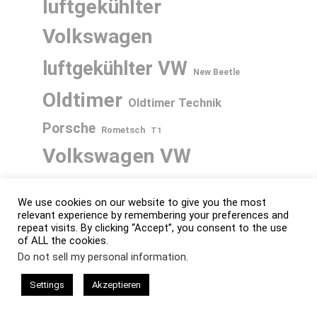
luftgekühlter
Volkswagen
luftgekühlter VW
New Beetle
Oldtimer
Oldtimer Technik
Porsche
Rometsch
T1
Volkswagen
VW
VW 1200
VW 1300
We use cookies on our website to give you the most
VW 1302
VW 1303
relevant experience by remembering your preferences and
VW Bus
repeat visits. By clicking “Accept”, you consent to the use
of ALL the cookies.
VW Käfer
VW Golf
Do not sell my personal information
.
VW K70
VW Käfer Cabrio
Settings
Akzeptieren
VW Käfer Technik
VW Käfer Treffen