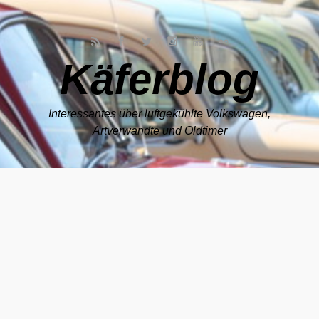
Zum Hauptinhalt springen
Käferblog
Interessantes über luftgekühlte Volkswagen,
Artverwandte und Oldtimer