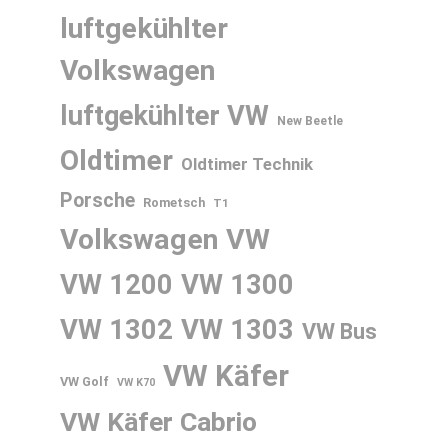
luftgekühlter
Volkswagen
luftgekühlter VW
New Beetle
Oldtimer
Oldtimer Technik
Porsche
Rometsch
T1
Volkswagen
VW
VW 1200
VW 1300
VW 1302
VW 1303
VW Bus
VW Käfer
VW Golf
VW K70
VW Käfer Cabrio