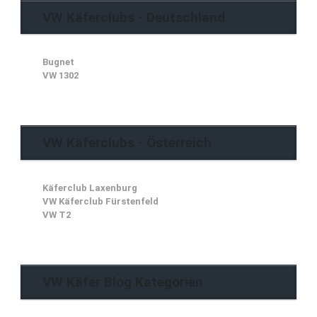
VW Käferclubs - Deutschland
Bugnet
VW 1302
VW Käferclubs - Österreich
Käferclub Laxenburg
VW Käferclub Fürstenfeld
VW T2
VW Käfer Blog Kategorien