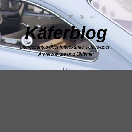
Zum Hauptinhalt springen
Käferblog
Interessantes über luftgekühlte Volkswagen,
Artverwandte und Oldtimer