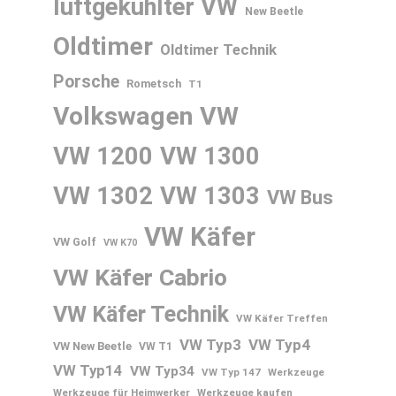
luftgekühlter VW
New Beetle
Oldtimer
Oldtimer Technik
Porsche
Rometsch
T1
Volkswagen
VW
VW 1200
VW 1300
VW 1302
VW 1303
VW Bus
VW Käfer
VW Golf
VW K70
VW Käfer Cabrio
VW Käfer Technik
VW Käfer Treffen
VW Typ3
VW Typ4
VW New Beetle
VW T1
VW Typ14
VW Typ34
VW Typ 147
Werkzeuge
Werkzeuge für Heimwerker
Werkzeuge kaufen