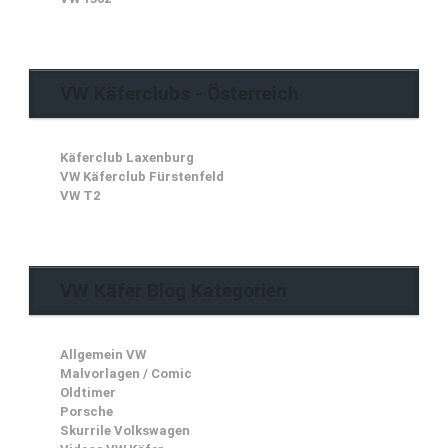
VW Käferclubs - Österreich
Käferclub Laxenburg
VW Käferclub Fürstenfeld
VW T2
VW Käfer Blog Kategorien
Allgemein VW
Malvorlagen / Comic
Oldtimer
Porsche
Skurrile Volkswagen