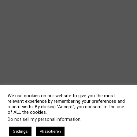
We use cookies on our website to give you the most
relevant experience by remembering your preferences and
repeat visits. By clicking “Accept”, you consent to the use
of ALL the cookies.
evolve
theme by Theme4Press • Powered by
WordPress
Do not sell my personal information
.
Settings
Akzeptieren