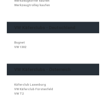
Werkzeugkoffer kaufen
Werkzeugtrolley kaufen
VW Käferclubs - Deutschland
Bugnet
VW 1302
VW Käferclubs - Österreich
Käferclub Laxenburg
VW Käferclub Fürstenfeld
VW T2