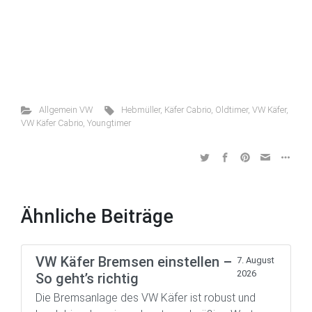
Allgemein VW
Hebmüller
,
Käfer Cabrio
,
Oldtimer
,
VW Käfer
,
VW Käfer Cabrio
,
Youngtimer
Ähnliche Beiträge
VW Käfer Bremsen einstellen –
7. August
2026
So geht’s richtig
Die Bremsanlage des VW Käfer ist robust und