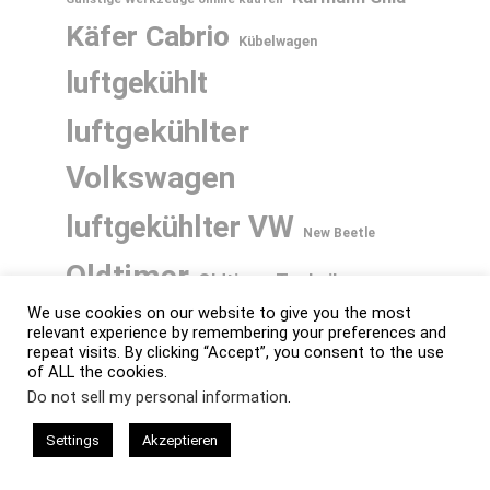
Käfer Cabrio
Kübelwagen
luftgekühlt
luftgekühlter
Volkswagen
luftgekühlter VW
New Beetle
Oldtimer
Oldtimer Technik
We use cookies on our website to give you the most
Porsche
Rometsch
T1
relevant experience by remembering your preferences and
repeat visits. By clicking “Accept”, you consent to the use
Volkswagen
VW
of ALL the cookies.
Do not sell my personal information
.
VW 1200
VW 1300
Settings
Akzeptieren
VW 1302
VW 1303
VW Bus