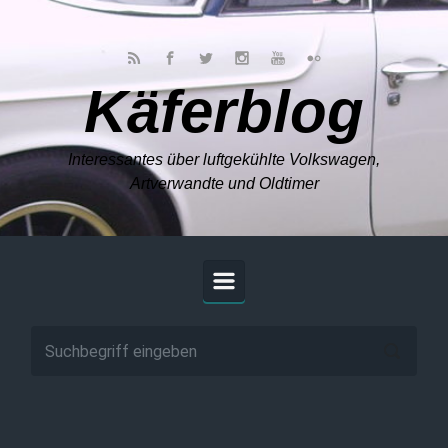
Zum Hauptinhalt springen
Käferblog
Interessantes über luftgekühlte Volkswagen,
Artverwandte und Oldtimer