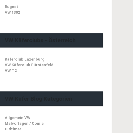
Bugnet
VW 1302
VW Käferclubs - Österreich
Käferclub Laxenburg
VW Käferclub Fürstenfeld
VW T2
VW Käfer Blog Kategorien
Allgemein VW
Malvorlagen / Comic
Oldtimer