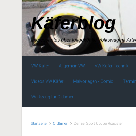
Zum Hauptinhalt springen
Käferblog
Interessantes über luftgekühlte Volkswagen, Art
VW Käfer
Allgemein VW
VW Käfer Technik
Videos VW Käfer
Malvorlagen / Comic
Termin
Werkzeug für Oldtimer
Startseite
Oldtimer
Denzel Sport Coupe Roadster