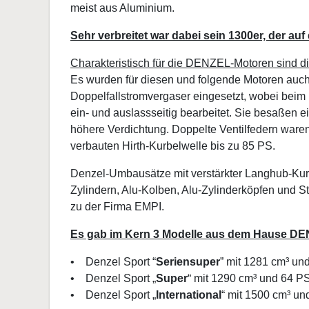
meist aus Aluminium.
Sehr verbreitet war dabei sein 1300er, der au
Charakteristisch für die DENZEL-Motoren sind die
Es wurden für diesen und folgende Motoren auc
Doppelfallstromvergaser eingesetzt, wobei beim
ein- und auslassseitig bearbeitet. Sie besaßen 
höhere Verdichtung. Doppelte Ventilfedern waren
verbauten Hirth-Kurbelwelle bis zu 85 PS.
Denzel-Umbausätze mit verstärkter Langhub-Kur
Zylindern, Alu-Kolben, Alu-Zylinderköpfen und S
zu der Firma EMPI.
Es gab im Kern 3 Modelle aus dem Hause D
• Denzel Sport “
Seriensuper
” mit 1281 cm³ un
• Denzel Sport „
Super
“ mit 1290 cm³ und 64 P
• Denzel Sport „
International
“ mit 1500 cm³ un