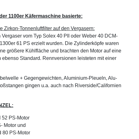
f der 1100er Käfermaschine basierte:
 Zirkon-Tonnenluftfilter auf den Vergasern:
h Vergaser vom Typ Solex 40 PII oder Weber 40 DCM-
 1300er 61 PS erzielt wurden. Die Zylinderköpfe waren
eine größere Kühlfläche und brachten den Motor auf eine
 ebenso Standard. Rennversionen leisteten mit einer
belwelle + Gegengewichten, Aluminium-Pleueln, Alu-
toßstangen gingen u.a. auch nach Riverside/Californien
ENZEL:
d 52 PS-Motor
S- Motor und
d 80 PS-Motor