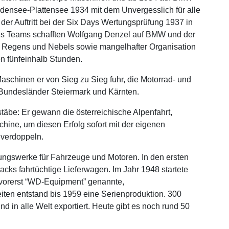
ensee-Plattensee 1934 mit dem Unvergesslich für alle
der Auftritt bei der Six Days Wertungsprüfung 1937 in
es Teams schafften Wolfgang Denzel auf BMW und der
z Regens und Nebels sowie mangelhafter Organisation
n fünfeinhalb Stunden.
schinen er von Sieg zu Sieg fuhr, die Motorrad- und
n Bundesländer Steiermark und Kärnten.
äbe: Er gewann die österreichische Alpenfahrt,
ine, um diesen Erfolg sofort mit der eigenen
 verdoppeln.
ungswerke für Fahrzeuge und Motoren. In den ersten
ks fahrtüchtige Lieferwagen. Im Jahr 1948 startete
 vorerst “WD-Equipment” genannte,
iten entstand bis 1959 eine Serienproduktion. 300
in alle Welt exportiert. Heute gibt es noch rund 50