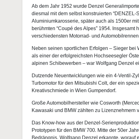
Ab dem Jahr 1952 wurde Denzel Generalimporteu
diesmal mit dem selbst konstruierten “DENZEL-S
Aluminiumkarosserie, später auch als 1500er mit 
berühmten “Coupé des Alpes” 1954. Insgesamt h
verschiedensten Motorrad- und Automobilrennen 
Neben seinen sportlichen Erfolgen – Sieger bei 
als einer der erfolgreichsten Hochseesegler Öst
alpinen Schibewerben – war Wolfgang Denzel ei
Dutzende Neuentwicklungen wie ein 4-Ventil-Zyl
Turbomotor für den Mitsubishi Colt, der ein spez
Kreativschmiede in Wien Gumpendorf.
Große Automobilhersteller wie Cosworth (Merced
Kawasaki und BMW zählten zu Lizenznehmern
Das Know-how aus der Denzel-Serienproduktion 
Prototypen für den BMW 700. Mitte der 50er Jahr
Bedrängnis. Wolfgang Denzel erkannte, worauf 