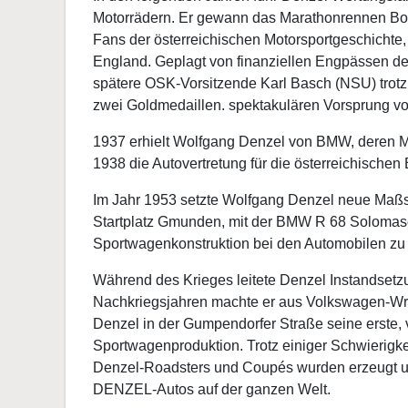
Motorrädern. Er gewann das Marathonrennen Bod
Fans der österreichischen Motorsportgeschichte, 
England. Geplagt von finanziellen Engpässen d
spätere OSK-Vorsitzende Karl Basch (NSU) trot
zwei Goldmedaillen. spektakulären Vorsprung vo
1937 erhielt Wolfgang Denzel von BMW, deren Ma
1938 die Autovertretung für die österreichische
Im Jahr 1953 setzte Wolfgang Denzel neue Maßst
Startplatz Gmunden, mit der BMW R 68 Solomasch
Sportwagenkonstruktion bei den Automobilen zu
Während des Krieges leitete Denzel Instandsetz
Nachkriegsjahren machte er aus Volkswagen-Wrac
Denzel in der Gumpendorfer Straße seine erste,
Sportwagenproduktion. Trotz einiger Schwierigke
Denzel-Roadsters und Coupés wurden erzeugt und 
DENZEL-Autos auf der ganzen Welt.