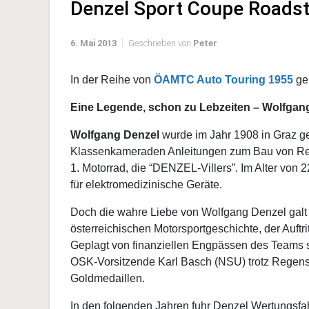
Denzel Sport Coupe Roadst
6. Mai 2013
Geschrieben von
Peter
In der Reihe von
ÖAMTC Auto Touring 1955
geh
Eine Legende, schon zu Lebzeiten – Wolfgan
Wolfgang Denzel
wurde im Jahr 1908 in Graz ge
Klassenkameraden Anleitungen zum Bau von Renn
1. Motorrad, die “DENZEL-Villers”. Im Alter von 
für elektromedizinische Geräte.
Doch die wahre Liebe von Wolfgang Denzel galt 
österreichischen Motorsportgeschichte, der Auftr
Geplagt von finanziellen Engpässen des Teams 
OSK-Vorsitzende Karl Basch (NSU) trotz Regens
Goldmedaillen.
In den folgenden Jahren fuhr Denzel Wertungsf