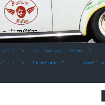
verwandte und Oldtimer
VW Käfertreffen
VW Käfer unterwegs
VW Bus
Porsche
e für Käfertreffen
Termine Oldtimertreffen
Impressum & Daten