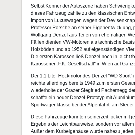
Selbst Kenner der Autoszene haben Schwierigkei
dieses Fahrzeug zählte zu den klassischen Entwi
Import von Luxuswagen wegen der Devisenknapp
Professor Porsche an seiner Eigenentwicklung, p
Wolfgang Denzel aus Teilen von ehemaligen Weh
Fällen dienten VW-Motoren als technische Basis
Holzböden und ab 1952 auf eigenständigen Vierk
Die ersten Karossen ließ Denzel noch in leicht 
Karosserier „F.K. Gesellschaft“ in Wien auf Ganz
Der 1,1 Liter Heckmotor des Denzel “WD Sport” 
reichte allerdings bereits 1949 zum ersten Gesa
wiederholte der Grazer Siegfried Pachernegg den
schaffte ein neuer Denzel-Prototyp mit Aluminiu
Sportwagenklasse bei der Alpenfahrt, am Steuer
Diese Fahrzeuge konnten seinerzeit locker mit j
Ergebnis der Leichtbauweise, sondern vor allem
Außer dem Kurbelgehäuse wurde nahezu jedes Bau