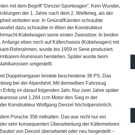
ten mit dem Begriff “Denzel-Sportwagen”. Kein Wunder,
cklungen der 1. Jahre nach dem 2. Weltkrieg, als der
heit verboten war. In Gmünd/Kärnten schraubte
arallel dazu schraubte in Wien der Konstrukteur
rmacht-Kübelwagen seine ersten Zweisitzer. In beiden
. Anfangs eben noch auf Käferchassis (Kübelwagen) mit
ant-Rohrrahmen, wurde bis 1959 in Serie produziert.
formbarem Aluminium herstellen. Später wurde beim
stahlkarossen umgestellt.
mit Doppelvergaser leistete bescheidene 38 PS. Das
mtsieg bei der Alpenfahrt. Mit demselben Fahrzeug
 Erfolg im darauf folgenden Jahr. Nur zwei Jahre später
mkarosse und 1.284 ccm Motor den Sieg in der
 der Konstrukteur Wolfgang Denzel höchstpersönlich.
edem Porsche 356 mithalten. Das war nicht nur ein
 der sehr konsequenten Überarbeitung der Käfermotoren.
teil von Denzel überarbeitet oder neu hergestellt –