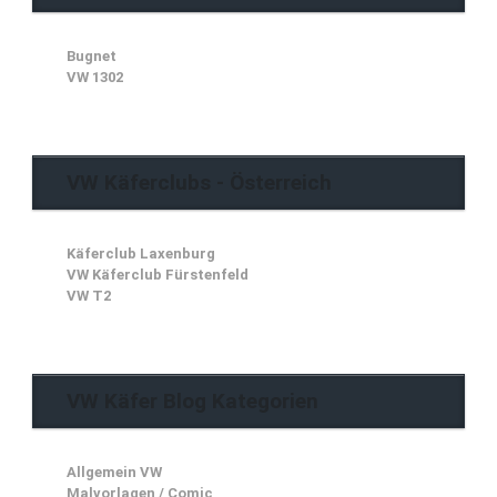
Bugnet
VW 1302
VW Käferclubs - Österreich
Käferclub Laxenburg
VW Käferclub Fürstenfeld
VW T2
VW Käfer Blog Kategorien
Allgemein VW
Malvorlagen / Comic