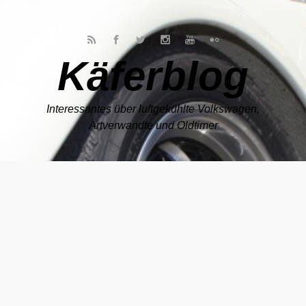
Zum Hauptinhalt springen
Käferblog
Interessantes über luftgekühlte Volkswagen,
Artverwandte und Oldtimer