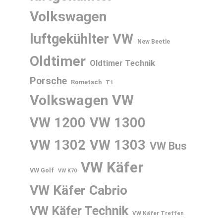
Volkswagen
luftgekühlter VW
New Beetle
Oldtimer
Oldtimer Technik
Porsche
Rometsch
T1
Volkswagen
VW
VW 1200
VW 1300
VW 1302
VW 1303
VW Bus
VW Käfer
VW Golf
VW K70
VW Käfer Cabrio
VW Käfer Technik
VW Käfer Treffen