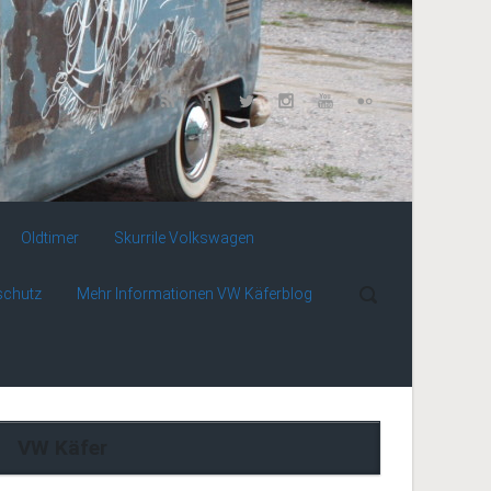
Oldtimer
Skurrile Volkswagen
schutz
Mehr Informationen VW Käferblog
VW Käfer