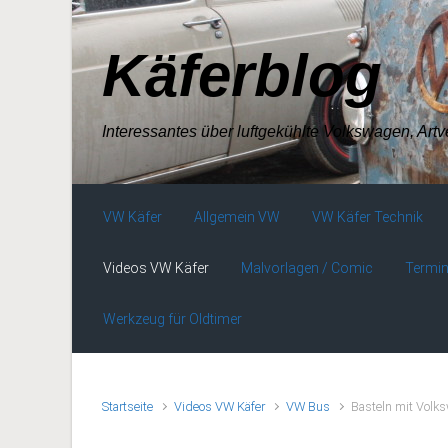
Zum Hauptinhalt springen
Käferblog
Interessantes über luftgekühlte Volkswagen, Art
VW Käfer
Allgemein VW
VW Käfer Technik
Videos VW Käfer
Malvorlagen / Comic
Termin
Werkzeug für Oldtimer
Startseite
Videos VW Käfer
VW Bus
Basteln mit Volk