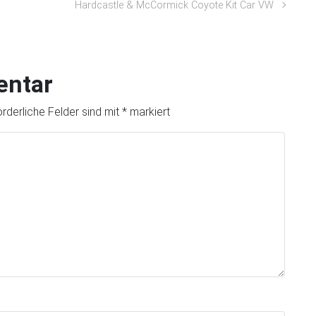
Hardcastle & McCormick Coyote Kit Car VW
entar
orderliche Felder sind mit
*
markiert