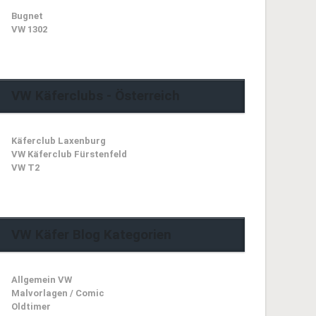
Bugnet
VW 1302
VW Käferclubs - Österreich
Käferclub Laxenburg
VW Käferclub Fürstenfeld
VW T2
VW Käfer Blog Kategorien
Allgemein VW
Malvorlagen / Comic
Oldtimer