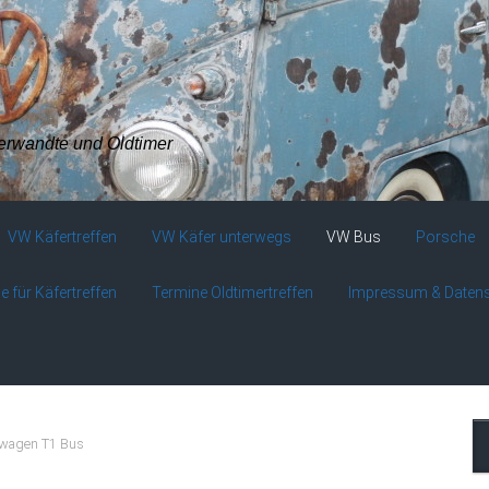
verwandte und Oldtimer
VW Käfertreffen
VW Käfer unterwegs
VW Bus
Porsche
e für Käfertreffen
Termine Oldtimertreffen
Impressum & Daten
swagen T1 Bus