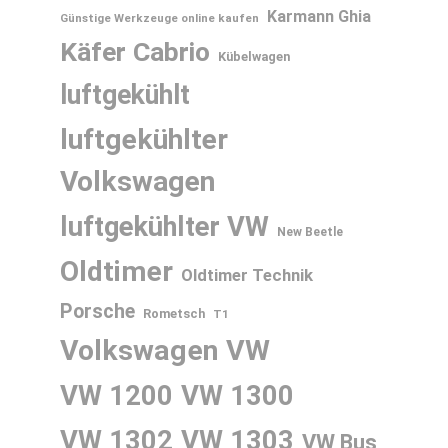
Karmann Ghia
Günstige Werkzeuge online kaufen
Käfer Cabrio
Kübelwagen
luftgekühlt
luftgekühlter
Volkswagen
luftgekühlter VW
New Beetle
Oldtimer
Oldtimer Technik
Porsche
Rometsch
T1
Volkswagen
VW
VW 1200
VW 1300
VW 1302
VW 1303
VW Bus