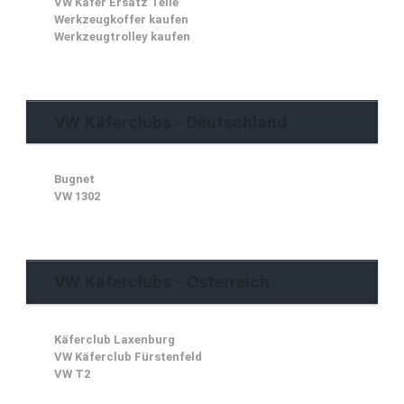
VW Käfer Ersatz Teile
Werkzeugkoffer kaufen
Werkzeugtrolley kaufen
VW Käferclubs - Deutschland
Bugnet
VW 1302
VW Käferclubs - Österreich
Käferclub Laxenburg
VW Käferclub Fürstenfeld
VW T2