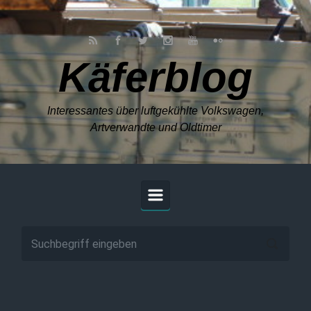
Zum Hauptinhalt springen
Käferblog
Interessantes über luftgekühlte Volkswagen,
Artverwandte und Oldtimer