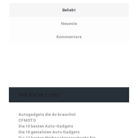
Beliebt
Neueste
Kommentare
VW Käfer Links
Autogadgets die du brauchst
CFMOTO
Die 10 besten Auto-Gadgets
Die 10 genialsten Auto Gadgets
Die 12 besten Weihnachtsgeschenke für