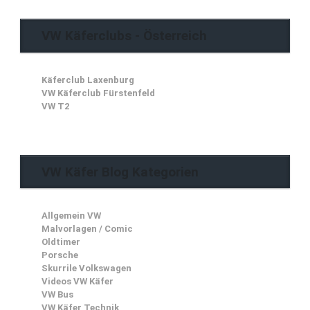
VW Käferclubs - Österreich
Käferclub Laxenburg
VW Käferclub Fürstenfeld
VW T2
VW Käfer Blog Kategorien
Allgemein VW
Malvorlagen / Comic
Oldtimer
Porsche
Skurrile Volkswagen
Videos VW Käfer
VW Bus
VW Käfer Technik