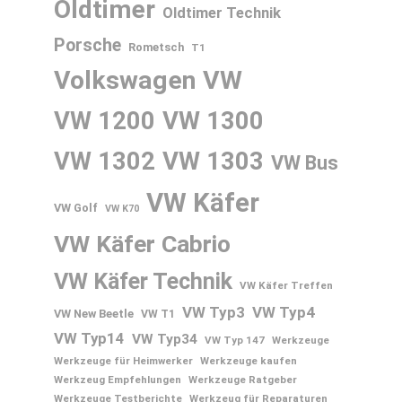
Oldtimer
Oldtimer Technik
Porsche
Rometsch
T1
Volkswagen
VW
VW 1200
VW 1300
VW 1302
VW 1303
VW Bus
VW Käfer
VW Golf
VW K70
VW Käfer Cabrio
VW Käfer Technik
VW Käfer Treffen
VW Typ3
VW Typ4
VW New Beetle
VW T1
VW Typ14
VW Typ34
VW Typ 147
Werkzeuge
Werkzeuge für Heimwerker
Werkzeuge kaufen
Werkzeug Empfehlungen
Werkzeuge Ratgeber
Werkzeuge Testberichte
Werkzeug für Reparaturen