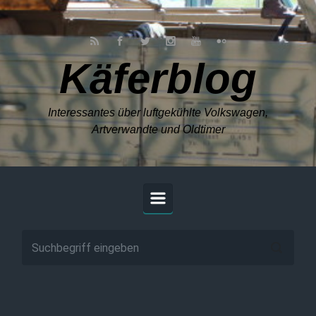
Zum Hauptinhalt springen
Käferblog
Interessantes über luftgekühlte Volkswagen,
Artverwandte und Oldtimer