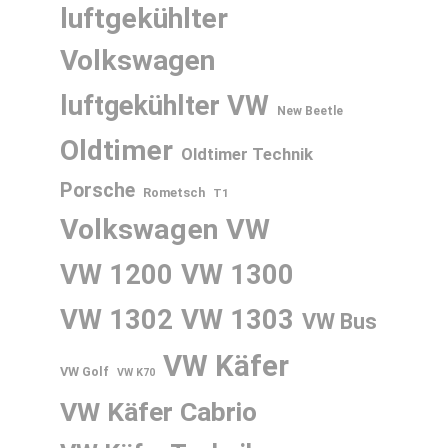
luftgekühlter
Volkswagen
luftgekühlter VW
New Beetle
Oldtimer
Oldtimer Technik
Porsche
Rometsch
T1
Volkswagen
VW
VW 1200
VW 1300
VW 1302
VW 1303
VW Bus
VW Käfer
VW Golf
VW K70
VW Käfer Cabrio