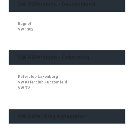
VW Käferclubs - Deutschland
Bugnet
VW 1302
VW Käferclubs - Österreich
Käferclub Laxenburg
VW Käferclub Fürstenfeld
VW T2
VW Käfer Blog Kategorien