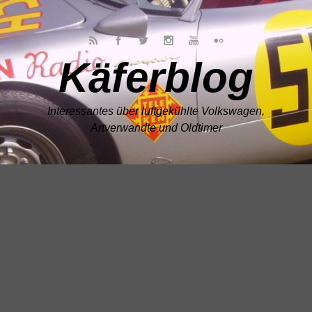
Zum Hauptinhalt springen
Käferblog
Interessantes über luftgekühlte Volkswagen,
Artverwandte und Oldtimer